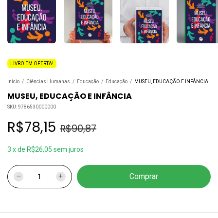
LIVRO EM OFERTA!
Início
/
Ciências Humanas
/
Educação
/
Educação
/
MUSEU, EDUCAÇÃO E INFÂNCIA
MUSEU, EDUCAÇÃO E INFÂNCIA
SKU:
9786530000000
R$78,15
R$90,87
3
x
de
R$26,05
sem juros