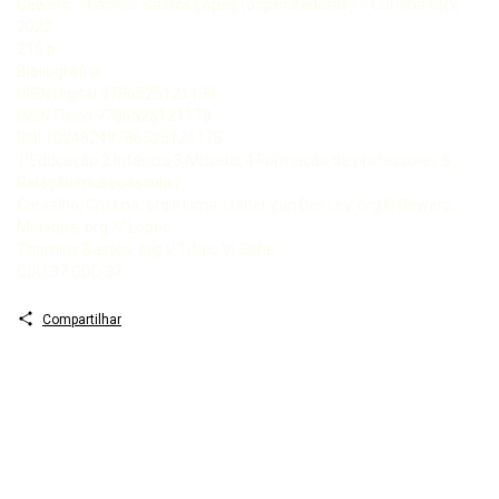
Gewerc, Thamiris Bastos Lopes (organizadoras) – Curitiba CRV,
2022
210 p
Bibliografi a
ISBN Digital 9786525121130
ISBN Físico 9786525121178
DOI 10248249786525121178
1 Educação 2 Infância 3 Museus 4 Formação de professores 5
Relação museuescola I
Carvalho, Cristina, org II Lima, Isabel Van Der Ley, org III Gewerc,
Monique, org IV Lopes,
Thamiris Bastos, org V Título VI Série
CDU 37 CDD 37
Compartilhar