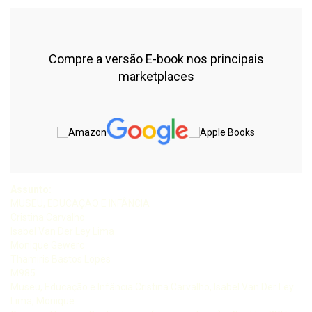
Compre a versão E-book nos principais
marketplaces
Assunto:
MUSEU, EDUCAÇÃO E INFÂNCIA
Cristina Carvalho
Isabel Van Der Ley Lima
Monique Gewerc
Thamiris Bastos Lopes
M985
Museu, Educação e Infância Cristina Carvalho, Isabel Van Der Ley
Lima, Monique