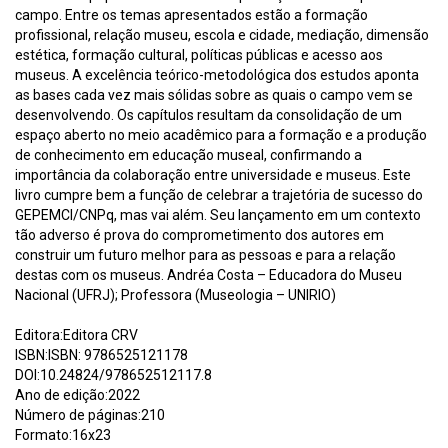
campo. Entre os temas apresentados estão a formação
profissional, relação museu, escola e cidade, mediação, dimensão
estética, formação cultural, políticas públicas e acesso aos
museus. A excelência teórico-metodológica dos estudos aponta
as bases cada vez mais sólidas sobre as quais o campo vem se
desenvolvendo. Os capítulos resultam da consolidação de um
espaço aberto no meio acadêmico para a formação e a produção
de conhecimento em educação museal, confirmando a
importância da colaboração entre universidade e museus. Este
livro cumpre bem a função de celebrar a trajetória de sucesso do
GEPEMCI/CNPq, mas vai além. Seu lançamento em um contexto
tão adverso é prova do comprometimento dos autores em
construir um futuro melhor para as pessoas e para a relação
destas com os museus. Andréa Costa – Educadora do Museu
Nacional (UFRJ); Professora (Museologia – UNIRIO)
Editora:Editora CRV
ISBN:ISBN: 9786525121178
DOI:10.24824/978652512117.8
Ano de edição:2022
Número de páginas:210
Formato:16x23