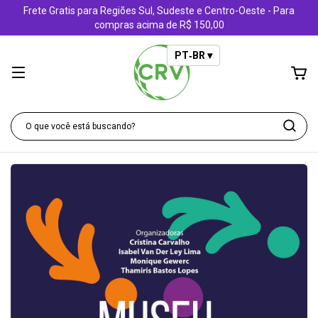
Frete Gratis para Regiões Sul, Sudeste e Centro-Oeste - Para
compras acima de R$ 150,00
PT‑BR ▾