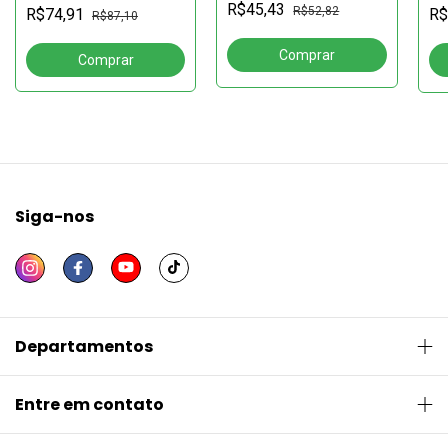
TRABALHO COMO
histórias e memórias
UN
R$45,43
R$52,82
R$74,91
R$
PROFISSÃO DE FÉ
R$87,10
pr
cu
Siga-nos
Departamentos
Entre em contato