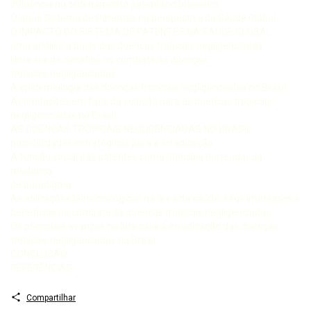
influência no ordenamento patentário brasileiro
O atual Sistema de Patentes na perspectiva da Saúde Global
O IMPACTO DO SISTEMA DE PATENTES NA SAÚDE GLOBAL
uma análise a partir das doenças tropicais negligenciadas
Uma era de desafios no combate às doenças
tropicais negligenciadas
A epidemiologia das doenças tropicais negligenciadas no Brasil
As limitações em face da solução para as doenças tropicais
negligenciadas no Brasil
AS DOENÇAS TROPICAIS NEGLIGENCIADAS NO BRASIL
possibilidades estratégicas para a erradicação
A função social das patentes como princípio norteador da
mudança
de paradigma
As aplicações biotecnológicas na área da saúde, seus interesses e
benefícios no combate às doenças tropicais negligenciadas
Os principais avanços na luta para a erradicação das doenças
tropicais negligenciadas no Brasil
CONCLUSÃO
REFERÊNCIAS
Compartilhar