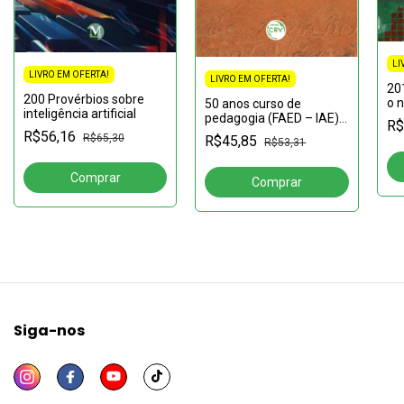
LI
LIVRO EM OFERTA!
LIVRO EM OFERTA!
20
200 Provérbios sobre
o 
50 anos curso de
inteligência artificial
Te
pedagogia (FAED – IAE)
R$
edi
UNASP:Formando
R$56,16
R$65,30
R$45,85
R$53,31
at
professores e gestores,
cumprindo a missão
Siga-nos