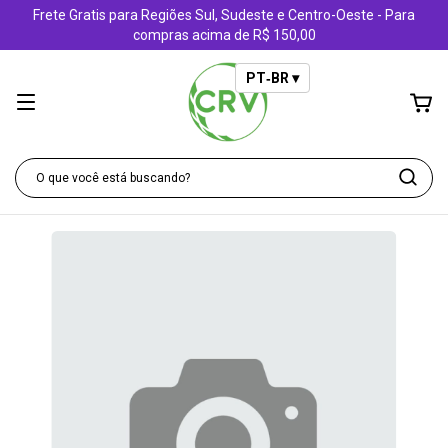
Frete Gratis para Regiões Sul, Sudeste e Centro-Oeste - Para
compras acima de R$ 150,00
PT‑BR ▾