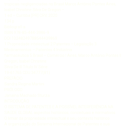
tropicais negligenciadas no Brasil Marco Antônio Pontes Aires,
Isabel Christine Silva De Gregori –
1 ed – Curitiba [PR] CRV, 2020
134 p
Bibliografi a
ISBN 978-85-444-3986-9
DOI 10248249788544439869
1 Propriedade intelectual 2 Patentes – Legislação 3
Medicamentos – Patentes 4 Indústria
farmacêutica 5 Brasil – Comércio I Aires, Marco Antônio Pontes II
Gregori, Isabel Christine
Silva De III Título IV Série
19-61765 CDU 34777(81)
PREFÁCIO
Sandra Regina Martini
PRÓLOGO
Janaína Machado Sturza
INTRODUÇÃO
O SISTEMA DE PATENTES E A POSSÍVEL INTERFERÊNCIA NA
SAÚDE GLOBAL aspectos históricos, conceituais e normativos
O limiar da propriedade intelectual e seu contexto histórico
A organização do Sistema Internacional de Patentes e sua