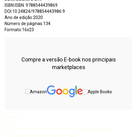
ISBN:ISBN: 9788544439869
DOI:10.24824/978854443986.9
Ano de edição:2020
Número de páginas:134
Formato:16x23
Compre a versão E-book nos principais
marketplaces
Assunto:
S636
O sistema internacional de patentes e a saúde global as
implicações no controle das doenças