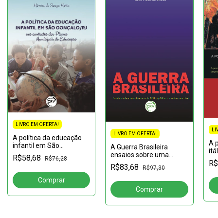
LIVRO EM OFERTA!
LI
LIVRO EM OFERTA!
A política da educação
A 
infantil em São
A Guerra Brasileira
itá
Gonçalo/RJ nos
ensaios sobre uma
R$58,68
pr
R$76,28
contextos dos planos
R$
democracia sem
a 
R$83,68
R$97,30
municipais de educação
república e outros
de
escritos