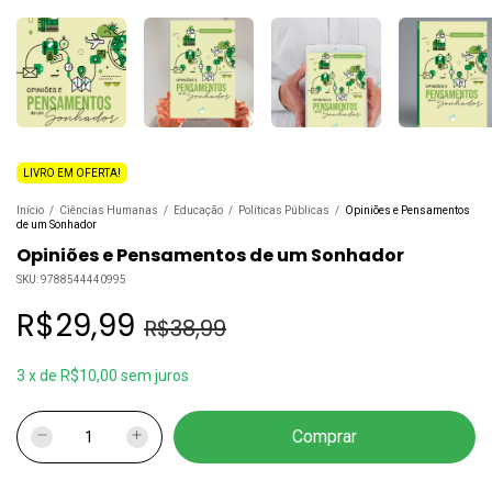
LIVRO EM OFERTA!
Início
/
Ciências Humanas
/
Educação
/
Políticas Públicas
/
Opiniões e Pensamentos
de um Sonhador
Opiniões e Pensamentos de um Sonhador
SKU:
9788544440995
R$29,99
R$38,99
3
x
de
R$10,00
sem juros