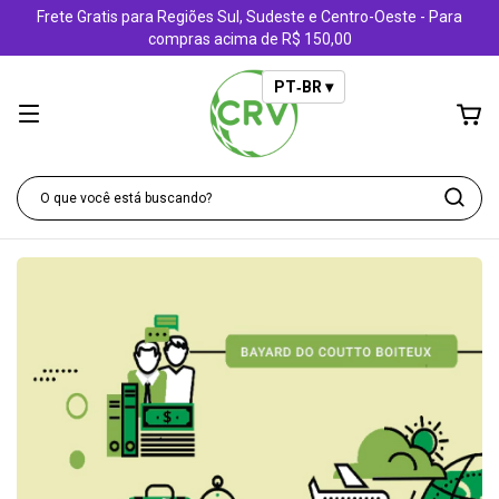
Frete Gratis para Regiões Sul, Sudeste e Centro-Oeste - Para
compras acima de R$ 150,00
PT‑BR ▾