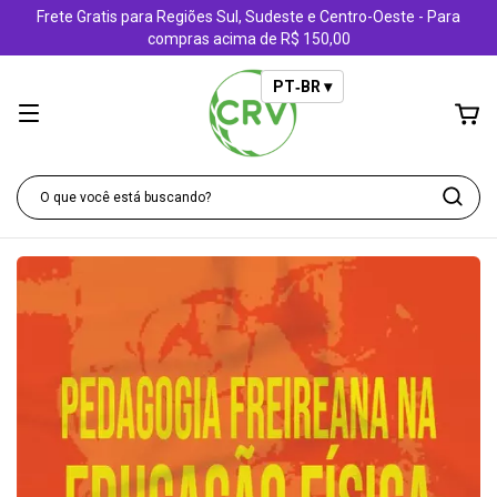
Frete Gratis para Regiões Sul, Sudeste e Centro-Oeste - Para
compras acima de R$ 150,00
PT‑BR ▾