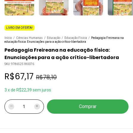
LIVRO EM OFERTA!
Início
/
Ciências Humanas
/
Educação
/
Educação Física
/
Pedagogia Freireana na
educação física: Enunciações para a ação crítico-libertadora
Pedagogia Freireana na educação física:
Enunciações para a ação crítico-libertadora
SKU:
9786525180076
R$67,17
R$78,10
3
x
de
R$22,39
sem juros