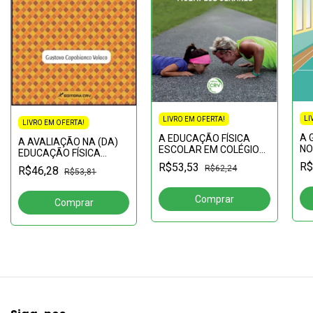
LI
LIVRO EM OFERTA!
LIVRO EM OFERTA!
A 
A EDUCAÇÃO FÍSICA
A AVALIAÇÃO NA (DA)
NO
ESCOLAR EM COLÉGIOS
EDUCAÇÃO FÍSICA
PO
DE APLICAÇÃO:
ESCOLAR Volume 28
R$
R$53,53
R$62,24
R$46,28
EM
múltiplos olhares
R$53,81
IN