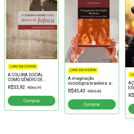
LIVRO EM OFERTA!
LIVRO EM OFERTA!
A COLUNA SOCIAL
LI
A imaginação
COMO GÊNERO DE
AÇ
sociológica brasileira: a
FOFOCA
R$53,92
ES
sociologia no Brasil e sua
R$62,70
R$45,43
R$52,82
Mo
vocação pública
R$
in