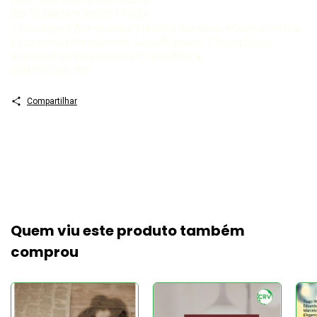
ISBN Físico 978-65-251-7062-6
DOI 10.24824/978652517062.6
1 Sociologia 2 Antropologia 3 História das ideias 4 Ciência Política
5 Economia 6 Pensamento Social Brasileiro 7 Teoria Social I
Bitencourt da Silva, Roberto II Título III Série
CDU 316 CDD 301
Compartilhar
Quem viu este produto também
comprou