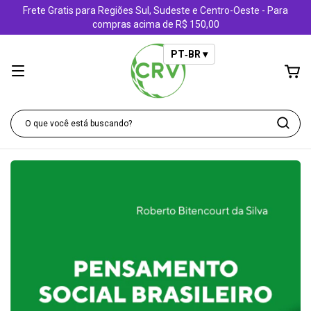
Frete Gratis para Regiões Sul, Sudeste e Centro-Oeste - Para
compras acima de R$ 150,00
PT‑BR ▾