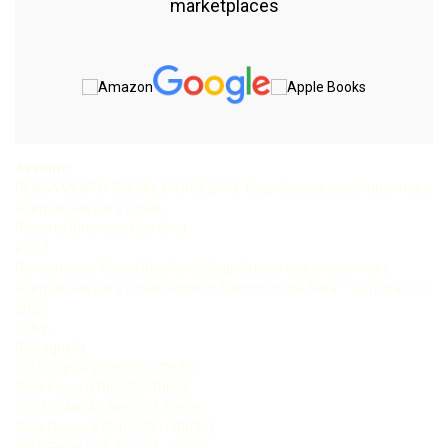
marketplaces
Assunto:
PENSAMENTO SOCIAL BRASILEIRO: diagnósticos dos problemas e
alternativas para o país
Roberto Bitencourt da Silva
P397
Pensamento Social Brasileiro diagnósticos dos problemas e
alternativas para o país Roberto Bitencourt da Silva – Curitiba CRV,
2025
218 p
Bibliografia
ISBN Digital 9786525170633
ISBN Físico 9786525170626
DOI 10248249786525170626
ISBN Digital 978-65-251-7063-3