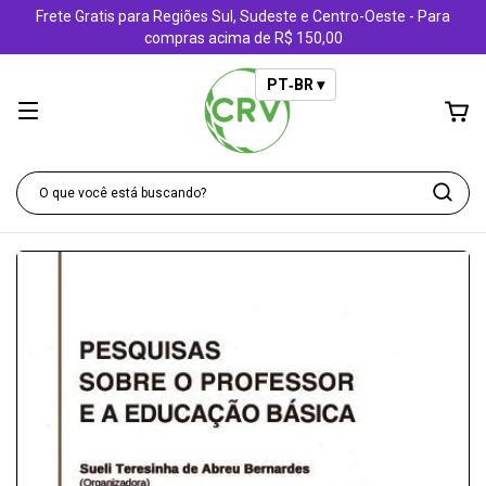
Frete Gratis para Regiões Sul, Sudeste e Centro-Oeste - Para
compras acima de R$ 150,00
PT‑BR ▾