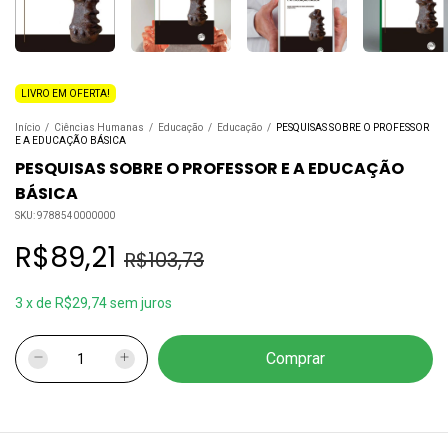
LIVRO EM OFERTA!
Início
/
Ciências Humanas
/
Educação
/
Educação
/
PESQUISAS SOBRE O PROFESSOR
E A EDUCAÇÃO BÁSICA
PESQUISAS SOBRE O PROFESSOR E A EDUCAÇÃO
BÁSICA
SKU:
9788540000000
R$89,21
R$103,73
3
x
de
R$29,74
sem juros