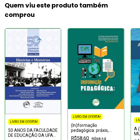
Quem viu este produto também
comprou
LIVRO EM OFERTA!
LI
LIVRO EM OFERTA!
(In)formação
A 
50 ANOS DA FACULDADE
pedagógica: práxis,
MU
DE EDUCAÇÃO DA UFAM:
teoria e método
R$58,60
CO
R$68,14