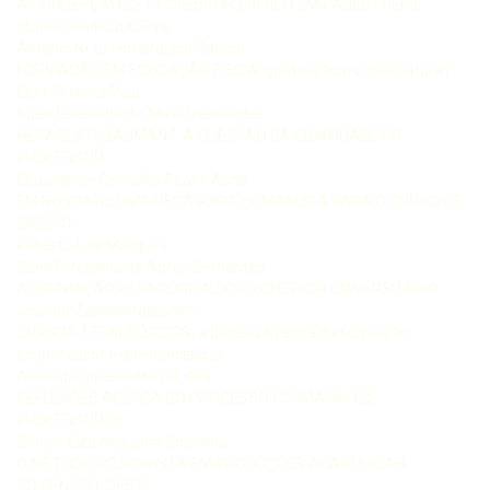
A CONCEPÇÃO DE PROFESSOR CRÍTICO EM PAULO FREIRE
Elsieni Coelho da Silva
Antônio Neto Ferreira dos Santos
FORMAÇÃO EM EDUCAÇÃO FÍSICA: graduação ou licenciatura?
Eder Teixeira Piau
Sueli Teresinha de Abreu Bernardes
HERÁCLITO, BAUMAN E A QUESTÃO DA IDENTIDADE DO
PROFESSOR
Eduardo de Carvalho Azank Abdu
EM BUSCA DE UMA PEDAGOGIA HUMANISTA PARA O CURSO DE
DIREITO
Roberto Lins Marques
Sueli Teresinha de Abreu Bernardes
A FORMAÇÃO PEDAGÓGICA DO PROFESSOR UNIVERSITÁRIO
Joamar Zanolini Nazareth
CURSOS TECNOLÓGICOS: a dimensão ética da formação
do professor e do especialista
Amanda Oliveira Magalhães
REFLEXÕES ACERCA DO PROCESSO FORMATIVO DE
PROFESSORES
Denise Elza Nogueira Sobrinha
O MÉTODO POSITIVISTA EM PRODUÇÕES ACADÊMICAS
DO CENTRO-OESTE