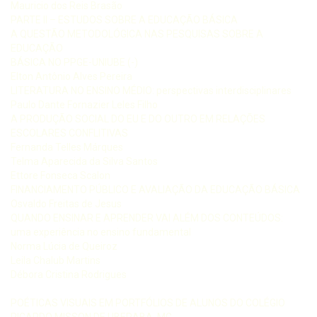
Mauricio dos Reis Brasão
PARTE II – ESTUDOS SOBRE A EDUCAÇÃO BÁSICA
A QUESTÃO METODOLÓGICA NAS PESQUISAS SOBRE A
EDUCAÇÃO
BÁSICA NO PPGE-UNIUBE (-)
Elton Antônio Alves Pereira
LITERATURA NO ENSINO MÉDIO: perspectivas interdisciplinares
Paulo Dante Fornazier Leles Filho
A PRODUÇÃO SOCIAL DO EU E DO OUTRO EM RELAÇÕES
ESCOLARES CONFLITIVAS
Fernanda Telles Márques
Telma Aparecida da Silva Santos
Ettore Fonseca Scalon
FINANCIAMENTO PÚBLICO E AVALIAÇÃO DA EDUCAÇÃO BÁSICA
Osvaldo Freitas de Jesus
QUANDO ENSINAR E APRENDER VAI ALÉM DOS CONTEÚDOS:
uma experiência no ensino fundamental
Norma Lúcia de Queiroz
Leila Chalub Martins
Débora Cristina Rodrigues
POÉTICAS VISUAIS EM PORTFÓLIOS DE ALUNOS DO COLÉGIO
RICARDO MISSON DE UBERABA, MG