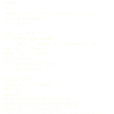
Assunto:
P472
Pesquisas sobre o professor e a educação básica / Sueli
Teresinha de Abreu Bernardes
(organizadora.)
ISBN 978-85-444-1964-9
DOI 10.24824/978854441964.9
1. Educação 2. Educação básica 3. Formação de professores I.
Bernardes, Sueli Teresinha
de Abreu. org. II. Título III. Série
CDU 37 CDD 370.71
Índice para catálogo sistemático
1. Educação básica 370.111
APRESENTAÇÃO
Sueli Teresinha de Abreu Bernardes
PREFÁCIO
Gustavo Araújo Batista
PARTE I – ESTUDOS SOBRE O PROFESSOR
DIMENSÕES ARTÍSTICAS DO SER PROFESSOR
Sueli Teresinha de Abreu Bernardes