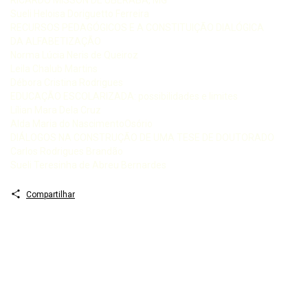
Sueli Heloisa Doriguetto Ferreira
RECURSOS PEDAGÓGICOS E A CONSTITUIÇÃO DIALÓGICA
DA ALFABETIZAÇÃO
Norma Lúcia Neris de Queiroz
Leila Chalub Martins
Débora Cristina Rodrigues
EDUCAÇÃO ESCOLARIZADA: possibilidades e limites
Lílian Mara Dela Cruz
Alda Maria do NascimentoOsório
DIÁLOGOS NA CONSTRUÇÃO DE UMA TESE DE DOUTORADO
Carlos Rodrigues Brandão
Sueli Teresinha de Abreu Bernardes
Compartilhar