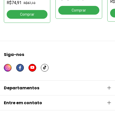
histórias e memórias
R$
R$74,91
no
R$87,10
mu
so
Siga-nos
Departamentos
Entre em contato