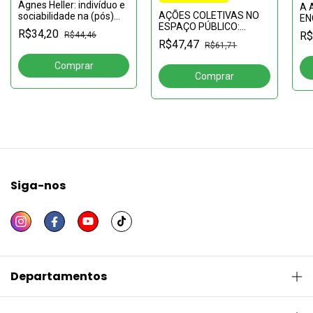
Agnes Heller: indivíduo e
A 
AÇÕES COLETIVAS NO
sociabilidade na (pós)
EN
ESPAÇO PÚBLICO:
modernidade
de
R$34,20
R$
R$44,46
Mobilizações,
R$47,47
R$61,71
intervenções e gestões
Siga-nos
Departamentos