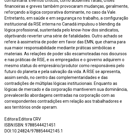
comunitária. Eventos críticos, como acidentes fatais, crises
financeiras e greves também provocaram mudanças, geralmente,
reforçando a lógica corporativa dominante, no caso da Vale.
Entretanto, em saúde e em segurança no trabalho, a configuração
institucional da RSE interna no Canadá impulsou o blending da
lógica profissional, sustentada pelo know-how dos sindicatos,
objetivando reverter uma série de fatalidades. Outro achado se
refere à assimetria de poder em favor das EMN, que chama para
sua maior responsabilidade mediante práticas simbólicas e
materiais. As relações de poder são escamoteadas nos discursos
e nas práticas de RSE, e os empregados e o governo adquirem o
mesmo status do empresário/produtor como responsáveis pelo
futuro do planeta e pela salvação da vida. A RSE se apresenta,
assim sendo, no centro das complementaridades e das
contradições de múltiplas lógicas institucionais. Enquanto as
lógicas de mercado e da corporação mantiverem sua dominância,
prevalecerão abordagens centradas na corporação com as
correspondentes contradições em relação aos trabalhadores e
aos territórios onde operam.
Editora:Editora CRV
ISBN:ISBN: 9788544421451
DOI:10.24824/978854442145.1