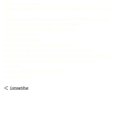
Segurança no trabalho
Termos de comparação entre as confgurações institucionais de
RSE
interna das duas multinacionais operando no Brasil e no Canadá
LISTA DE SIGLAS, ABREVIAÇÕES E ACRÔNIMOS
LISTAS DE FIGURAS, QUADROS E GRÁFICOS
Roteiro de entrevista
Lista de entrevistados
Estratégia de RSE do governo do Canadá
Participação das empresas nas campanhas eleitorais
Doações de campanha de mineradoras no Brasil até setembro de
Down in the Vale: Corporate Globalization, Unions on the
Defensive,
and the USW Local Strike in Sudbury, –
Valores da Vale
Compartilhar