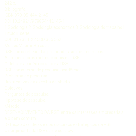
242 p.
Bibliografa
ISBN 978-85-444-2145-1
DOI 10.24824/978854442145-1
1.Sociologia 2. Sociologia econômica 3. Sociologia do trabalho I.
Título II. série
CDU 316.334. 22 CDD 305.562
Moisés Villamil Balestro
RSE como reflexo das prioridades socioeconômicas
As mineradoras multinacionais e a RSE
O debate acadêmico sobre a RSE
RSE como tema de pesquisa acadêmica
Problema de pesquisa
Justifcativas da escolha do objeto
Objetivos
Perguntas de pesquisa
Hipótese de pesquisa
Método
DESENVOLVIMENTO DA RSE: entre os interesses empresariais
e o bem comum
Defnição das ideias e dos discursos estratégicos da RSE
O surgimento da RSE como soft law