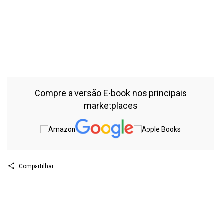
Ferreira de Baraúna (autores); Augusto Cezar Ferreira de Baraúna
(organizador) – Curitiba CRV, 2020 202 p Bibliografi a ISBN Digital
978-65-86087-66-6 ISBN Físico 978-65-86087-61-1 DOI
10248249786586087611 1 Direito 2 Processo do conhecimento 3
Fase postulatória 4 Fase decisória I Silva, Clivia Santana da II
Baraúna, Augusto Cezar Ferreira de org III Título IV Série CDU 347
CDDdir 3421
Compre a versão E-book nos principais
marketplaces
Compartilhar