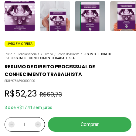
LIVRO EM OFERTA!
Início
/
Ciências Sociais
/
Direito
/
Teoria do Direito
/
RESUMO DE DIREITO
PROCESSUAL DE CONHECIMENTO TRABALHISTA
RESUMO DE DIREITO PROCESSUAL DE
CONHECIMENTO TRABALHISTA
SKU:
9786590000000
R$52,23
R$60,73
3
x
de
R$17,41
sem juros