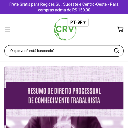
Frete Gratis para Regiões Sul, Sudeste e Centro-Oeste - Para
compras acima de R$ 150,00
PT‑BR ▾