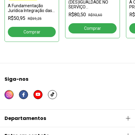
(DES)IGUALDADE NO
A 
A Fundamentação
SERVIÇO
PR
Jurídica Integração das
PÚBLICOburocracia,
PE
R$80,50
R$
Decisões e Análise do §
R$93,60
ativismo e as ações
DE
R$50,95
R$59,25
2º do Art. 489 do Código
afirmativas raciais na
do
de Processo Civil
diplomacia brasileira
con
de
Siga-nos
Departamentos