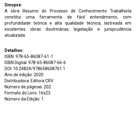
Sinopse:
A obra Resumo do Processo de Conhecimento Trabalhista
constitui uma ferramenta de fácil entendimento, com
profundidade teórica e alta qualidade técnica, lastreada em
excelentes obras doutrinárias, legislação e jurisprudência
atualizada.
Detalhes:
ISBN: 978-65-86087-61-1
ISBN Digital: 978-65-86087-66-6
DOI: 10.24824/978658608761.1
Ano de edição: 2020
Distribuidora: Editora CRV
Número de páginas: 202
Formato do Livro: 16x23
Número da Edição: 1
Assunto:
Clivia Santana da Silva Augusto Cezar Ferreira de Baraúna
RESUMO DE DIREITO PROCESSUAL DE CONHECIMENTO
TRABALHISTA R429 Resumo de direito processual de
conhecimento trabalhista Clivia Santana da Silva, Augusto Cezar