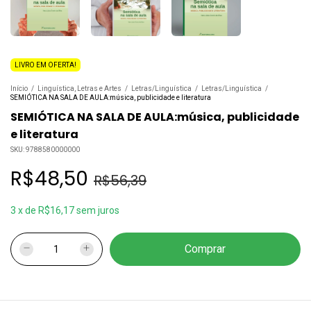
LIVRO EM OFERTA!
Início
/
Linguística, Letras e Artes
/
Letras/Linguística
/
Letras/Linguística
/
SEMIÓTICA NA SALA DE AULA:música, publicidade e literatura
SEMIÓTICA NA SALA DE AULA:música, publicidade
e literatura
SKU:
9788580000000
R$48,50
R$56,39
3
x
de
R$16,17
sem juros