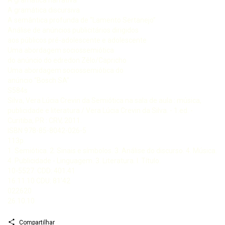
A gramática discursiva
A semântica profunda de “Lamento Sertanejo”
Análise de anúncios publicitários dirigidos
aos públicos pré-adolescente e adolescente
Uma abordagem sociossemiótica
do anúncio do edredon Zêlo/Capricho
Uma abordagem sociossemiótica do
anúncio “Bosch SA”
S584s
Silva, Vera Lúcia Crevin da Semiótica na sala de aula : música,
publicidade e literatura / Vera Lúcia Crevin da Silva. - 1.ed. -
Curitiba, PR : CRV, 2011.
ISBN 978-85-8042-026-5
113p.
1. Semiótica. 2. Sinais e símbolos. 3. Análise do discurso. 4. Música.
4. Publicidade - Linguagem. 3. Literatura. I. Título.
10-5527. CDD: 401.41
16.11.10 CDU: 81’42
022620
26.10.10
Compartilhar