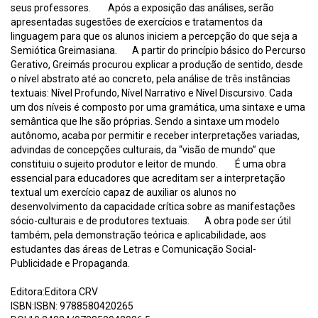
seus professores. Após a exposição das análises, serão
apresentadas sugestões de exercícios e tratamentos da
linguagem para que os alunos iniciem a percepção do que seja a
Semiótica Greimasiana. A partir do princípio básico do Percurso
Gerativo, Greimás procurou explicar a produção de sentido, desde
o nível abstrato até ao concreto, pela análise de três instâncias
textuais: Nível Profundo, Nível Narrativo e Nível Discursivo. Cada
um dos níveis é composto por uma gramática, uma sintaxe e uma
semântica que lhe são próprias. Sendo a sintaxe um modelo
autônomo, acaba por permitir e receber interpretações variadas,
advindas de concepções culturais, da “visão de mundo” que
constituiu o sujeito produtor e leitor de mundo. É uma obra
essencial para educadores que acreditam ser a interpretação
textual um exercício capaz de auxiliar os alunos no
desenvolvimento da capacidade crítica sobre as manifestações
sócio-culturais e de produtores textuais. A obra pode ser útil
também, pela demonstração teórica e aplicabilidade, aos
estudantes das áreas de Letras e Comunicação Social-
Publicidade e Propaganda.
Editora:Editora CRV
ISBN:ISBN: 9788580420265