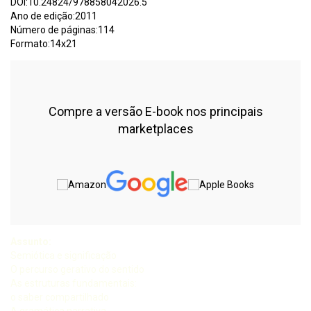
DOI:10.24824/978858042026.5
Ano de edição:2011
Número de páginas:114
Formato:14x21
Compre a versão E-book nos principais
marketplaces
Assunto:
Semiótica e significação
O percurso gerativo do sentido
As estruturas fundamentais:
o saber compartilhado
A gramática narrativa