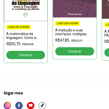
LIVRO EM OFERTA!
LI
LIVRO EM OFERTA!
A tradução e suas
A 
A matemática da
interfaces: múltiplas
PA
linguagem: Como a
perspectivas
im
R$47,85
R$62,21
R$
linguagem se organiza
de 
R$30,75
R$39,98
na mente
na
mé
Siga-nos