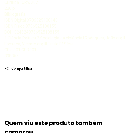
Curitiba : CRV, 2021
226 p
Bibliografia
ISBN Digital 9786525108148
ISBN Físico 9786525108155
DOI 10248249786525108155
1 Ciência Política 2 Sociologia da violência I Rodrigues, João org II
Fonseca, Vicente org III Título IV Série
CDU 301 CDD301
398355
Compartilhar
Quem viu este produto também
comprou