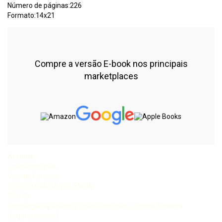
Número de páginas:226
Formato:14x21
Compre a versão E-book nos principais
marketplaces
Assunto:
João Rodrigues
Vicente Fonseca
SOCIOLOGIA DA VIOLÊNCIA
SO678
Sociologia da violência João Rodrigues, Vicente Fonseca
(organizadores)