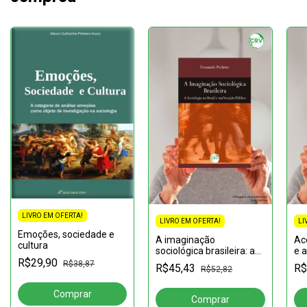
LIVRO EM OFERTA!
LIVRO EM OFERTA!
LI
Emoções, sociedade e
A imaginação
Ac
cultura
sociológica brasileira: a
e a
R$29,90
sociologia no Brasil e sua
e 
R$38,87
R$45,43
R$
R$52,82
vocação pública
de