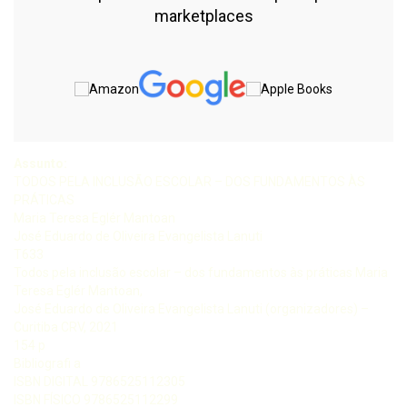
marketplaces
Assunto:
TODOS PELA INCLUSÃO ESCOLAR – DOS FUNDAMENTOS ÀS
PRÁTICAS
Maria Teresa Eglér Mantoan
José Eduardo de Oliveira Evangelista Lanuti
T633
Todos pela inclusão escolar – dos fundamentos às práticas Maria
Teresa Eglér Mantoan,
José Eduardo de Oliveira Evangelista Lanuti (organizadores) –
Curitiba CRV, 2021
154 p
Bibliografi a
ISBN DIGITAL 9786525112305
ISBN FÍSICO 9786525112299