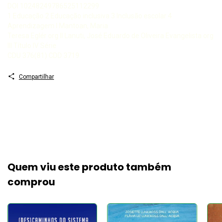
DOI 10248249786525112299
1 Educação 2 Educação inclusiva 3 Inclusão escolar 4
Aprendizagem I Mantoan, Maria
Teresa Eglér org II Lanuti, José Eduardo de Oliveira Evangelista org
III Título IV Série
CDU 376(81) CDD 3719
Compartilhar
Quem viu este produto também
comprou