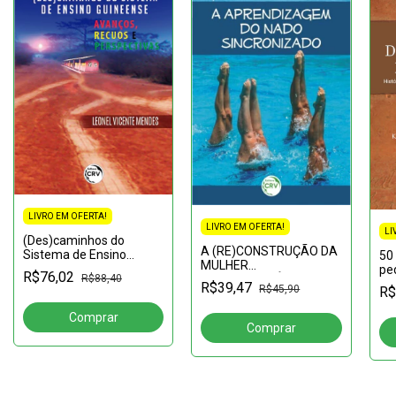
LIVRO EM OFERTA!
LIVRO EM OFERTA!
LI
(Des)caminhos do
A (RE)CONSTRUÇÃO DA
Sistema de Ensino
50
MULHER
Guineense: avanços,
pe
R$76,02
R$88,40
CONTEMPORÂNEA:Um
recuos e perspectivas
UN
R$39,47
R$45,90
R$
novo pensar sobre a
pr
mulher e seu espaço na
cu
sociedade