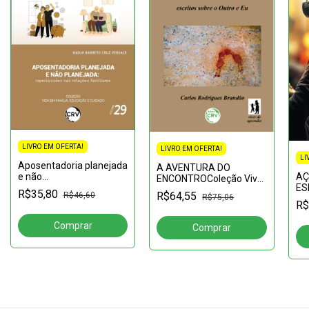
LIVRO EM OFERTA!
LIVRO EM OFERTA!
LI
Aposentadoria planejada
A AVENTURA DO
AÇ
e não
ENCONTROColeção Viver
ES
planejada:Repercussões
de aprender Volume 3
R$35,80
R$64,55
R$46,60
R$75,06
Mo
nas relações familiares
R$
in