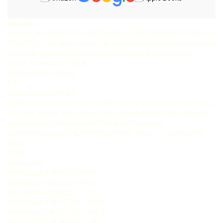
Assunto:
VIOLÊNCIA DOMÉSTICA CONTRA MULHERES MIGRANTES EM FOZ
DO IGUAÇU: um olhar a partir das experiências das estudantes dos
cursos de graduação da Universidade Federal da Integração
Latino-Americana (UNILA)
Patricia Hedler Okuno
O41
Okuno, Patricia Hedler
Violência doméstica contra mulheres migrantes em Foz do Iguaçu
um olhar a partir das experiências das estudantes dos cursos de
graduação da Universidade Federal da Integração
LatinoAmericana (UNILA) Patricia Hedler Okuno – Curitiba CRV,
2025
278 p
Bibliografia
ISBN Digital 9786525171890
ISBN Físico 9786525171913
DOI 10248249786525171913
ISBN Digital 978-65-251-7189-0
ISBN Físico 978-65-251-7191-3
DOI 10.24824/978652517191.3