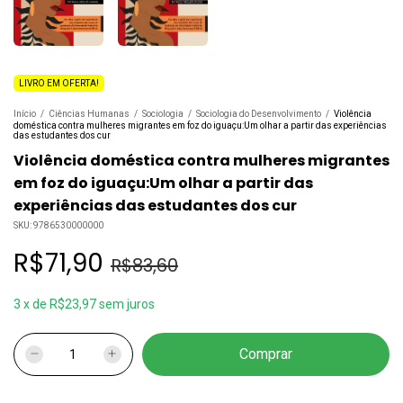
LIVRO EM OFERTA!
Início
/
Ciências Humanas
/
Sociologia
/
Sociologia do Desenvolvimento
/
Violência
doméstica contra mulheres migrantes em foz do iguaçu:Um olhar a partir das experiências
das estudantes dos cur
Violência doméstica contra mulheres migrantes
em foz do iguaçu:Um olhar a partir das
experiências das estudantes dos cur
SKU:
9786530000000
R$71,90
R$83,60
3
x
de
R$23,97
sem juros