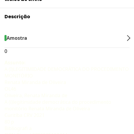
Descrição
Amostra
0
Assunto:
A (I)LEGITIMIDADE DEMOCRÁTICA DO PROCEDIMENTO
MONITÓRIO
Renata Miranda de Oliveira
OL46
Oliveira, Renata Miranda de
A (i)legitimidade democrática do procedimento
monitório Renata Miranda de Oliveira
Curitiba CRV 2021
80 p
Bibliografi a