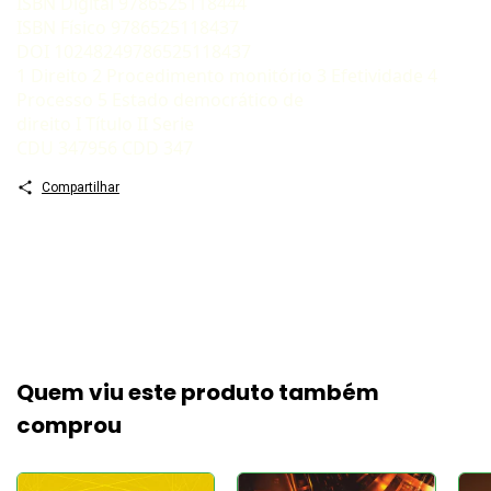
ISBN Digital 9786525118444
ISBN Físico 9786525118437
DOI 10248249786525118437
1 Direito 2 Procedimento monitório 3 Efetividade 4
Processo 5 Estado democrático de
direito I Título II Serie
CDU 347956 CDD 347
Compartilhar
Quem viu este produto também
comprou