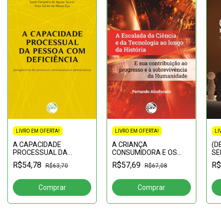
LI
LIVRO EM OFERTA!
LIVRO EM OFERTA!
(D
A CRIANÇA
A CAPACIDADE
SE
CONSUMIDORA E OS
PROCESSUAL DA
PÚ
ABUSOS DA
PESSOA COM
R$
R$57,69
R$54,78
R$67,08
R$63,70
at
COMUNICAÇÃO
DEFICIÊNCIA:perspectiva
afi
MERCADOLÓGICA:passado,
do processo
dip
presente e futuro da
constitucional
proteção dos
democrático
hipervulneráve