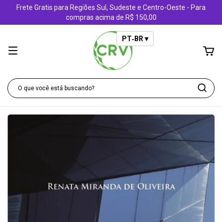
Frete Gratis para Regiões Sul, Sudeste e Centro-Oeste - Para
compras acima de R$ 150,00
PT‑BR ▾