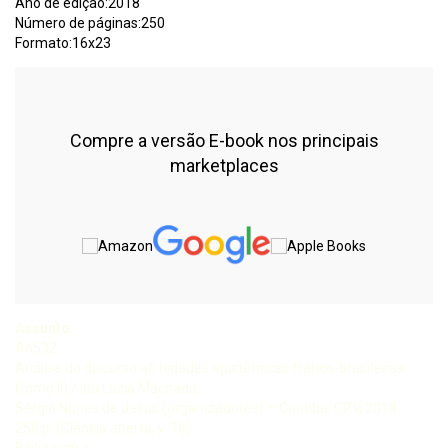
Ano de edição:2018
Número de páginas:250
Formato:16x23
Compre a versão E-book nos principais
marketplaces
Assunto:
An532
Análise do discurso afi nidades epistêmicas franco-brasileiras
(tomo II) / Ida Lucia Machado,
Sérgio Nunes de Jesus (organizadores) – Curitiba: CRV, 2018.
250 p. (Ciência aberta, v. 16)
Bibliografi a