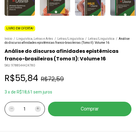
LIVRO EM OFERTA!
Início
/
Linguística, Letras e Artes
/
Letras/Linguística
/
Letras/Linguística
/
Análise
do discurso afinidades epistêmicas franco-brasileiras (Tomo II): Volume 16
Análise do discurso afinidades epistêmicas
franco-brasileiras (Tomo II): Volume 16
SKU:
9788544424780
R$55,84
R$72,59
3
x
de
R$18,61
sem juros