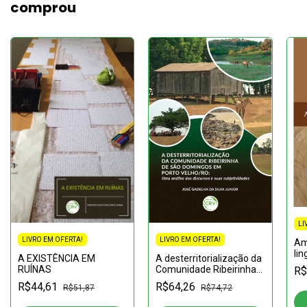
comprou
LI
LIVRO EM OFERTA!
LIVRO EM OFERTA!
Am
li
A desterritorialização da
A EXISTÊNCIA EM
Comunidade Ribeirinha
RUÍNAS
R$
de São Domingos em
R$64,26
R$44,61
R$74,72
R$51,87
Porto Velho/RO: uma
análise dos discursos e