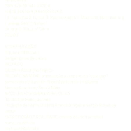
ISBN 978-85-444-2478-0
DOI 10.24824/978854442478.0
1. Linguística 2. Letras 3. Aprendizagem I. Machado, Ida Lucia. org.
II. Jesus, Sérgio Nunes
de. org. III. Título IV. Série
CDU 80
APRESENTAÇÃO
Ida Lucia Machado
Sérgio Nunes de Jesus
PREFÁCIO
Eduardo Assunção Franco
RELIGIÃO NA MÍDIA: a discussão a respeito da “cura gay”
promovida pelo pastor Silas Malafaia no Instagram
Mônica Santos de Souza Melo
APÓSTROFO E CENA DA RETÓRICA
Dominique Maingueneau
Tradução de Maria Cristina Ramos Borges e Sérgio Nunes de
Jesus
ENTRE FICÇÃO E REALIDADE: estudo de uma possível
narrativa de vida
Ida Lucia Machado