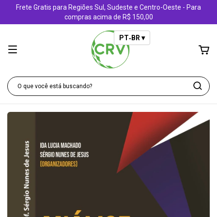
Frete Gratis para Regiões Sul, Sudeste e Centro-Oeste - Para
compras acima de R$ 150,00
PT‑BR ▾