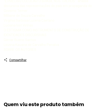
“É PRECISO COLOCAR O BRASIL NOS TRILHOS”: análise
discursiva das representações do país em propaganda do
Governo Temer
Millaine de Souza Carvalho
Virgínia Barbosa Lucena Caetano
Luciana Iost Vinhas
O ESTIGMA COMO INSTRUMENTO DE CONSTRUÇÃO DE
IDENTIDADES DISCURSIVAS
Gilmar Bueno Santos
Liozina Kauana de Carvalho Penalva
SOBRE OS AUTORES
Compartilhar
Quem viu este produto também