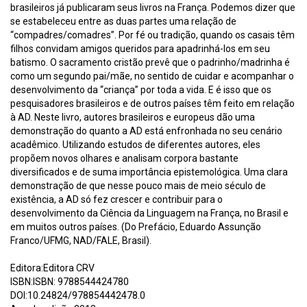
brasileiros já publicaram seus livros na França. Podemos dizer que
se estabeleceu entre as duas partes uma relação de
“compadres/comadres”. Por fé ou tradição, quando os casais têm
filhos convidam amigos queridos para apadrinhá-los em seu
batismo. O sacramento cristão prevê que o padrinho/madrinha é
como um segundo pai/mãe, no sentido de cuidar e acompanhar o
desenvolvimento da “criança” por toda a vida. E é isso que os
pesquisadores brasileiros e de outros países têm feito em relação
à AD. Neste livro, autores brasileiros e europeus dão uma
demonstração do quanto a AD está enfronhada no seu cenário
acadêmico. Utilizando estudos de diferentes autores, eles
propõem novos olhares e analisam corpora bastante
diversificados e de suma importância epistemológica. Uma clara
demonstração de que nesse pouco mais de meio século de
existência, a AD só fez crescer e contribuir para o
desenvolvimento da Ciência da Linguagem na França, no Brasil e
em muitos outros países. (Do Prefácio, Eduardo Assunção
Franco/UFMG, NAD/FALE, Brasil).
Editora:Editora CRV
ISBN:ISBN: 9788544424780
DOI:10.24824/978854442478.0