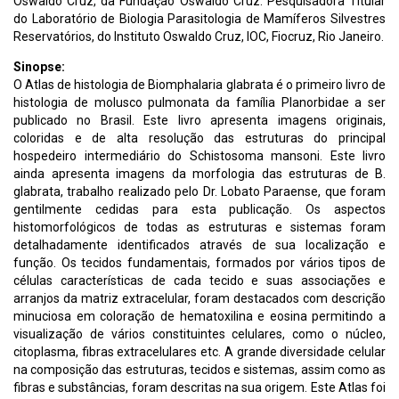
Oswaldo Cruz, da Fundação Oswaldo Cruz. Pesquisadora Titular
do Laboratório de Biologia Parasitologia de Mamíferos Silvestres
Reservatórios, do Instituto Oswaldo Cruz, IOC, Fiocruz, Rio Janeiro.
Sinopse:
O Atlas de histologia de Biomphalaria glabrata é o primeiro livro de
histologia de molusco pulmonata da família Planorbidae a ser
publicado no Brasil. Este livro apresenta imagens originais,
coloridas e de alta resolução das estruturas do principal
hospedeiro intermediário do Schistosoma mansoni. Este livro
ainda apresenta imagens da morfologia das estruturas de B.
glabrata, trabalho realizado pelo Dr. Lobato Paraense, que foram
gentilmente cedidas para esta publicação. Os aspectos
histomorfológicos de todas as estruturas e sistemas foram
detalhadamente identificados através de sua localização e
função. Os tecidos fundamentais, formados por vários tipos de
células características de cada tecido e suas associações e
arranjos da matriz extracelular, foram destacados com descrição
minuciosa em coloração de hematoxilina e eosina permitindo a
visualização de vários constituintes celulares, como o núcleo,
citoplasma, fibras extracelulares etc. A grande diversidade celular
na composição das estruturas, tecidos e sistemas, assim como as
fibras e substâncias, foram descritas na sua origem. Este Atlas foi