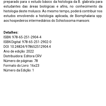
preparado para o estudo básico da histologia da B. glabrata para
estudantes das áreas biológicas e afins, no conhecimento da
histologia deste molusco. Ao mesmo tempo, poderá contribuir nos
estudos envolvendo a histologia aplicada, de Biomphalaria spp.
aos hospedeiros intermediários do Schistosoma mansoni.
Detalhes:
ISBN: 978-65-251-2904-4
ISBN Digital: 978-65-251-2902-0
DOI: 10.24824/978652512904.4
Ano de edição: 2022
Distribuidora: Editora CRV
Número de páginas: 78
Formato do Livro: 16x23
Número da Edição: 1
Assunto:
Atlas de histologia de Biomphalaria glabrata Zilton Araújo
Andrade Samaly Souza Svigel Marta Julia Faro A881 Atlas de
Histologia de Biomphalaria glabrata Zilton de Araújo Andrade,
Samaly Souza Svigel, Marta Julia Faro – Curitiba CRV, 2022 78 p
Bibliografia ISBN Digital 9786525129020 ISBN Físico