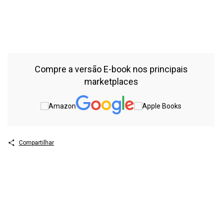
9786525129044 DOI 10248249786525129044 1 Histologia 2
Representações gráficas – histologia 3 Biomphalaria glabrata 4
Schistosoma mansoni I Andrade, Zilton de Araújo II Svigel, Samaly
Souza III Faro, Marta Julia IV Título V Série 202225415 CDD
611018 CDU 611018(0844) Í
Compre a versão E-book nos principais
marketplaces
Compartilhar