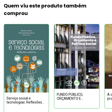
Quem viu este produto também
comprou
A 
FUNDO PÚBLICO,
Serviço social e
pr
ORÇAMENTO E
tecnologias: Reflexões
ev
POLÍTICA SOCIAL - 20
coletivas
mis
ANOS DO GOPSS / UERJ