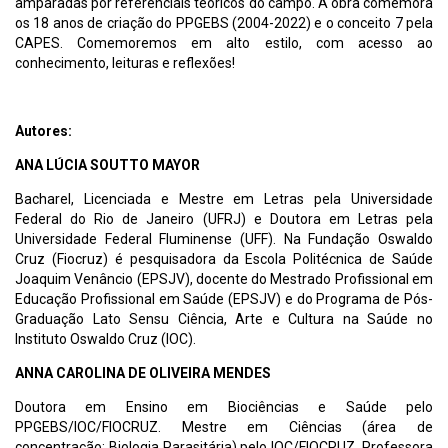
amparadas por referenciais teóricos do campo. A obra comemora
os 18 anos de criação do PPGEBS (2004-2022) e o conceito 7 pela
CAPES. Comemoremos em alto estilo, com acesso ao
conhecimento, leituras e reflexões!
Autores:
ANA LÚCIA SOUTTO MAYOR
Bacharel, Licenciada e Mestre em Letras pela Universidade
Federal do Rio de Janeiro (UFRJ) e Doutora em Letras pela
Universidade Federal Fluminense (UFF). Na Fundação Oswaldo
Cruz (Fiocruz) é pesquisadora da Escola Politécnica de Saúde
Joaquim Venâncio (EPSJV), docente do Mestrado Profissional em
Educação Profissional em Saúde (EPSJV) e do Programa de Pós-
Graduação Lato Sensu Ciência, Arte e Cultura na Saúde no
Instituto Oswaldo Cruz (IOC).
ANNA CAROLINA DE OLIVEIRA MENDES
Doutora em Ensino em Biociências e Saúde pelo
PPGEBS/IOC/FIOCRUZ. Mestre em Ciências (área de
concentração: Biologia Parasitária) pelo IOC/FIOCRUZ. Professora