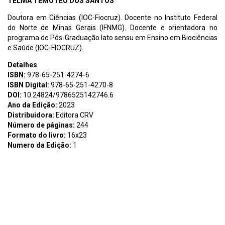
TELMA TEMOTEO DOS SANTOS
Doutora em Ciências (IOC-Fiocruz). Docente no Instituto Federal
do Norte de Minas Gerais (IFNMG). Docente e orientadora no
programa de Pós-Graduação lato sensu em Ensino em Biociências
e Saúde (IOC-FIOCRUZ).
Detalhes
ISBN:
978-65-251-4274-6
ISBN Digital:
978-65-251-4270-8
DOI:
10.24824/9786525142746.6
Ano da Edição:
2023
Distribuidora:
Editora CRV
Número de páginas:
244
Formato do livro:
16x23
Numero da Edição:
1
Assunto:
Rosane Meirelles Francisco Coelho ENSINO-
APRENDIZAGEM EM BIOCIÊNCIAS E SAÚDE teoria e prática na
pesquisa Coleção Ensino-aprendizagem em Biociências e Saúde
E59 Ensinoaprendizagem em biociências e saúde teoria e prática
na pesquisa Rosane Meirelles, Francisco Coelho (organizadores) –