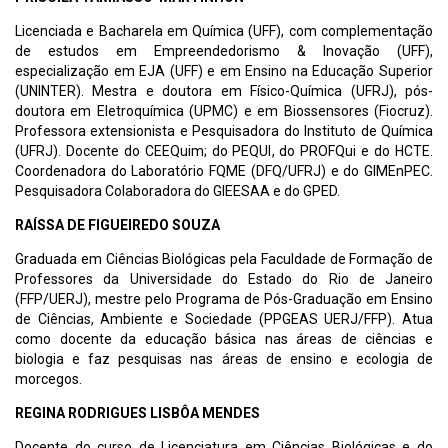
Licenciada e Bacharela em Química (UFF), com complementação
de estudos em Empreendedorismo & Inovação (UFF),
especialização em EJA (UFF) e em Ensino na Educação Superior
(UNINTER). Mestra e doutora em Físico-Química (UFRJ), pós-
doutora em Eletroquímica (UPMC) e em Biossensores (Fiocruz).
Professora extensionista e Pesquisadora do Instituto de Química
(UFRJ). Docente do CEEQuim; do PEQUI, do PROFQui e do HCTE.
Coordenadora do Laboratório FQME (DFQ/UFRJ) e do GIMEnPEC.
Pesquisadora Colaboradora do GIEESAA e do GPED.
RAÍSSA DE FIGUEIREDO SOUZA
Graduada em Ciências Biológicas pela Faculdade de Formação de
Professores da Universidade do Estado do Rio de Janeiro
(FFP/UERJ), mestre pelo Programa de Pós-Graduação em Ensino
de Ciências, Ambiente e Sociedade (PPGEAS UERJ/FFP). Atua
como docente da educação básica nas áreas de ciências e
biologia e faz pesquisas nas áreas de ensino e ecologia de
morcegos.
REGINA RODRIGUES LISBÔA MENDES
Docente do curso de Licenciatura em Ciências Biológicas e do