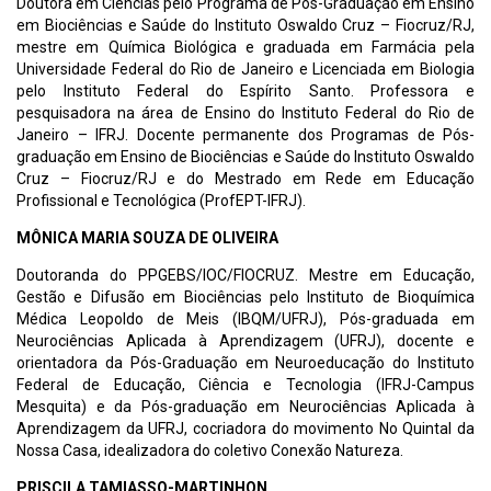
Doutora em Ciências pelo Programa de Pós-Graduação em Ensino
em Biociências e Saúde do Instituto Oswaldo Cruz – Fiocruz/RJ,
mestre em Química Biológica e graduada em Farmácia pela
Universidade Federal do Rio de Janeiro e Licenciada em Biologia
pelo Instituto Federal do Espírito Santo. Professora e
pesquisadora na área de Ensino do Instituto Federal do Rio de
Janeiro – IFRJ. Docente permanente dos Programas de Pós-
graduação em Ensino de Biociências e Saúde do Instituto Oswaldo
Cruz – Fiocruz/RJ e do Mestrado em Rede em Educação
Profissional e Tecnológica (ProfEPT-IFRJ).
MÔNICA MARIA SOUZA DE OLIVEIRA
Doutoranda do PPGEBS/IOC/FIOCRUZ. Mestre em Educação,
Gestão e Difusão em Biociências pelo Instituto de Bioquímica
Médica Leopoldo de Meis (IBQM/UFRJ), Pós-graduada em
Neurociências Aplicada à Aprendizagem (UFRJ), docente e
orientadora da Pós-Graduação em Neuroeducação do Instituto
Federal de Educação, Ciência e Tecnologia (IFRJ-Campus
Mesquita) e da Pós-graduação em Neurociências Aplicada à
Aprendizagem da UFRJ, cocriadora do movimento No Quintal da
Nossa Casa, idealizadora do coletivo Conexão Natureza.
PRISCILA TAMIASSO-MARTINHON