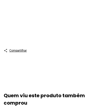
Curitiba CRV, 2023 242 p (Coleção Ensinoaprendizagem em
Biociências e Saúde, v 1) Bibliografia ISBN Coleção Digital
9786525147093 ISBN Coleção Físico 9786525147086 ISBN
Volume Digital 9786525140209 ISBN Volume Físico
9786525140247 DOI 10248249786525140247 1 Educação 2
Biociências 3 Saúde – pesquisa I Meirelles, Rosane, org II Coelho,
Francisco, org III Título IV Série 202328019 CDD 610 CDU 61
Compartilhar
Quem viu este produto também
comprou