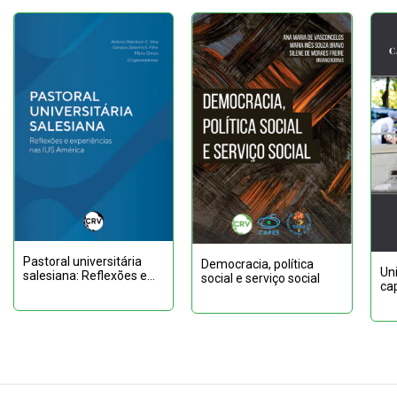
Pastoral universitária
Democracia, política
Un
salesiana: Reflexões e
social e serviço social
ca
experiências nas IUS
Ba
América