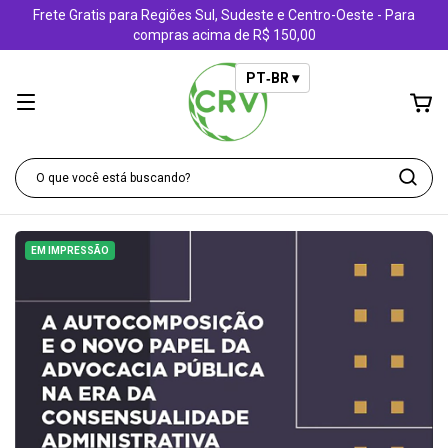
Frete Gratis para Regiões Sul, Sudeste e Centro-Oeste - Para
compras acima de R$ 150,00
PT‑BR ▾
EM IMPRESSÃO