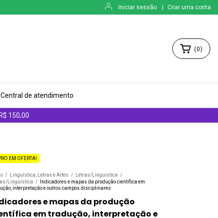
Iniciar sessão
|
Criar uma conta
(
0
)
Central de atendimento
 R$ 150,00
VRO EM OFERTA!
io
/
Linguística, Letras e Artes
/
Letras/Linguística
/
ras/Linguística
/
Indicadores e mapas da produção científica em
ução, interpretação e outros campos disciplinares
ndicadores e mapas da produção
entífica em tradução, interpretação e