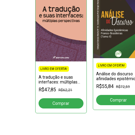
LIVRO EM OFERTA!
FERTA!
LIVRO EM OFERTA!
Análise do discurso
do verbo final
A tradução e suas
afinidades epistêmi
interfaces: múltiplas
franco-brasileiras
R$55,84
perspectivas
R$72,59
(Tomo II): Volume 1
R$47,85
R$62,70
R$62,21