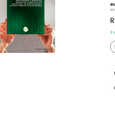
ou
SKU
R
3