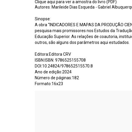
Clique aqui para ver a amostra do livro (PDF)
Autores: Marileide Dias Esqueda - Gabriel Albuquerque
Sinopse:
A obra “INDICADORES E MAPAS DA PRODUÇÃO CIEN
pesquisa mais promissores nos Estudos da Tradução,
Educação Superior. As relações de coautoria, instit
outros, são alguns dos parâmetros aqui estudados.
Editora:Editora CRV
ISBN:ISBN: 9786525155708
DOI:10.24824/978652515570.8
Ano de edição:2024
Número de páginas:182
Formato:16x23