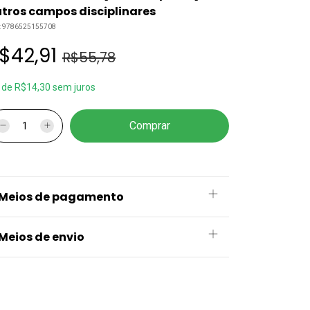
tros campos disciplinares
:
9786525155708
$42,91
R$55,78
x
de
R$14,30
sem juros
Meios de pagamento
Meios de envio