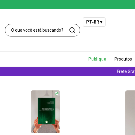
PT‑BR ▾
Publique
Produtos
Frete Gra