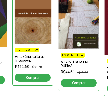
LIVRO EM OFERTA!
LIVRO EM OFERTA!
Amazônia, culturas,
linguagens
A EXISTÊNCIA EM
cas
RUÍNAS
R$62,68
R$81,48
6
R$44,61
R$51,87