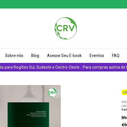
Sobre nós
Blog
Acesse Seu E-book
Eventos
FAQ
tis para Regiões Sul, Sudeste e Centro-Oeste - Para compras acima de
LI
Iníc
Let
trad
I
ci