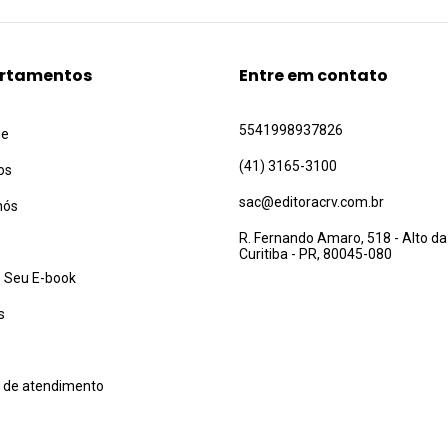
rtamentos
Entre em contato
5541998937826
ue
(41) 3165-3100
os
sac@editoracrv.com.br
nós
R. Fernando Amaro, 518 - Alto da
Curitiba - PR, 80045-080
 Seu E-book
s
l de atendimento