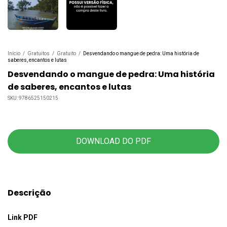
Início
/
Gratuitos
/
Gratuito
/
Desvendando o mangue de pedra: Uma história de
saberes, encantos e lutas
Desvendando o mangue de pedra: Uma história
de saberes, encantos e lutas
SKU:
9786525150215
DOWNLOAD DO PDF
Descrição
Link PDF