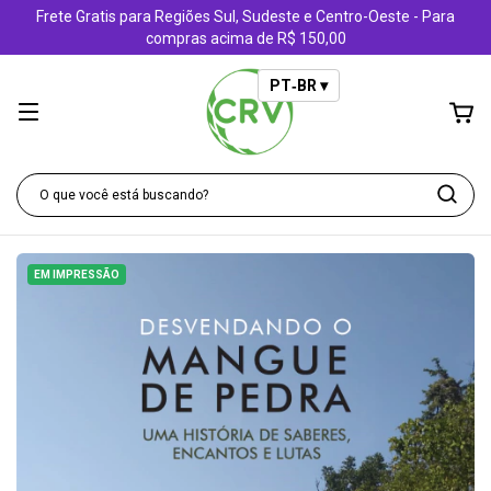
Frete Gratis para Regiões Sul, Sudeste e Centro-Oeste - Para
compras acima de R$ 150,00
PT‑BR ▾
EM IMPRESSÃO