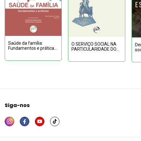
Saúde da família:
O SERVIÇO SOCIAL NA
Dem
Fundamentos e práticas
PARTICULARIDADE DO
soc
- Vol.: 02
NORDESTE (1940-1980)
Siga-nos