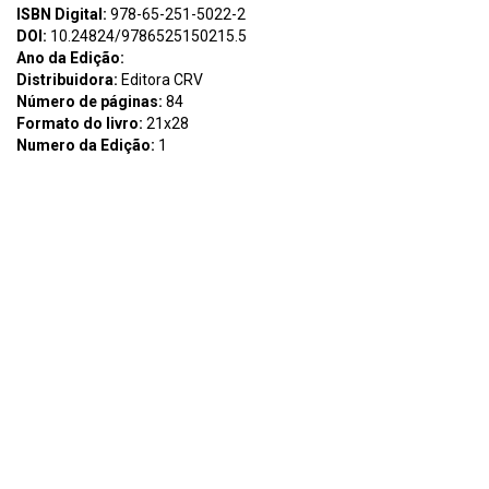
ISBN Digital:
978-65-251-5022-2
DOI:
10.24824/9786525150215.5
Ano da Edição:
Distribuidora:
Editora CRV
Número de páginas:
84
Formato do livro:
21x28
Numero da Edição:
1
Assunto:
DESVENDANDO O MANGUE DE PEDRA: uma história de
saberes, encantos e lutas Fernanda de Moura Borges Danilo
Ribeiro de Oliveira B726 Borges, Fernanda de Moura Desvendando
o Mangue de Pedra uma história de saberes, encantos e lutas
Fernanda de Moura Borges, Danilo Ribeiro de Oliveira – Curitiba
CRV, 2024 84 p Bibliografi a ISBN Digital 9786525150222 ISBN
Físico 9786525150215 DOI 10248249786525150215 ISBN Digital
978-65-251-5022-2 ISBN Físico 978-65-251-5021-5 DOI
10.24824/978652515021.5 1 Meio ambiente 2 Manguezal
educação ambiental 3 Conhecimento Tradicional quilombola 4
Conservação ambiental I Oliveira, Danilo Ribeiro de II Título III Série
CDU 633876 CDD 58342